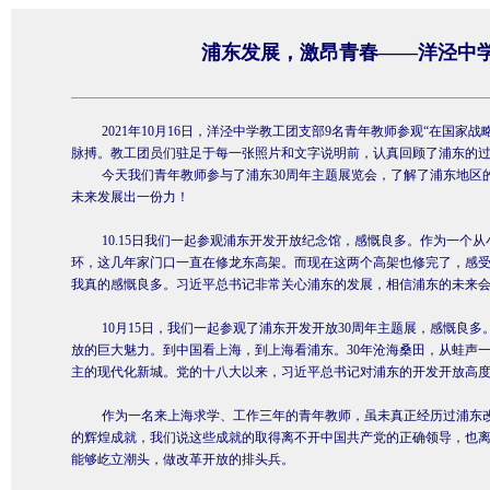
浦东发展，激昂青春——洋泾中学
2021
年
10
月
16
日，洋泾中学教工团支部
9
名青年教师参观“在国家战
脉搏。教工团员们驻足于每一张照片和文字说明前，认真回顾了浦东的
今天我们青年教师参与了浦东
30
周年主题展览会，了解了浦东地区
未来发展出一份力！
10.15
日我们一起参观浦东开发开放纪念馆，感慨良多。作为一个从
环，这几年家门口一直在修龙东高架。而现在这两个高架也修完了，感
我真的感慨良多。习近平总书记非常关心浦东的发展，相信浦东的未来
10
月
15
日，我们一起参观了浦东开发开放
30
周年主题展，感慨良多
放的巨大魅力。到中国看上海，到上海看浦东。
30
年沧海桑田，从蛙声
主的现代化新城。党的十八大以来，习近平总书记对浦东的开发开放高
作为一名来上海求学、工作三年的青年教师，虽未真正经历过浦东
的辉煌成就，我们说这些成就的取得离不开中国共产党的正确领导，也
能够屹立潮头，做改革开放的排头兵。