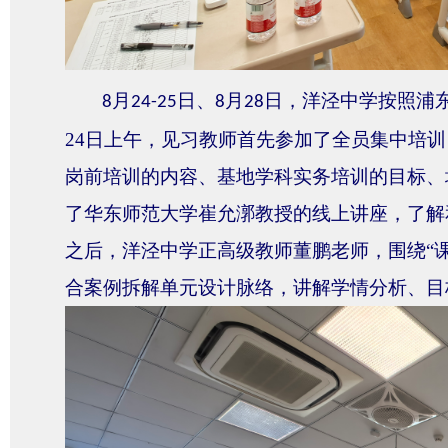
月
日、
月
日，洋泾中学按照浦
8
24
-
25
8
28
24日上午，见习教师
首先
参加
了
全员集中培训
岗前培训的内容、基地学科实务培训的目标、
了华东师范大学崔允漷教授的线上讲座，了解
之后，洋泾中学正高级教师董鹏老师，围绕“课
合案例拆解单元设计脉络，讲解学情分析、目