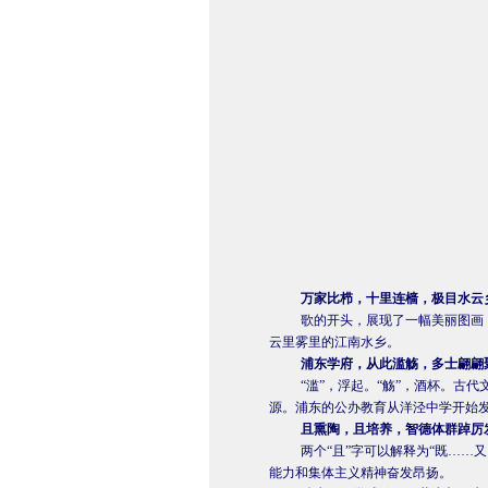
万家比栉，十里连樯，极目水云
歌的开头，展现了一幅美丽图画
云里雾里的江南水乡。
浦东学府，从此滥觞，多士翩翩
“
滥
”，浮起。“
觞
”，酒杯。古代
源。浦东的公办教育从洋泾中学开始
且熏陶，且培养，智德体群踔厉
两个“且”字可以解释为“既……又
能力和集体主义精神奋发昂扬。