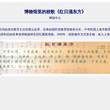
博物馆里的校歌《红日涌东方》
网络中心
歌词由首任教导主任
孙楚云
起草，后来由国民党教育部政务次长、中华民国上海市教
战胜利后由朱聿老师根据师生回忆重新谱曲。
2000
年，校歌被作为无形文物，收入
上海