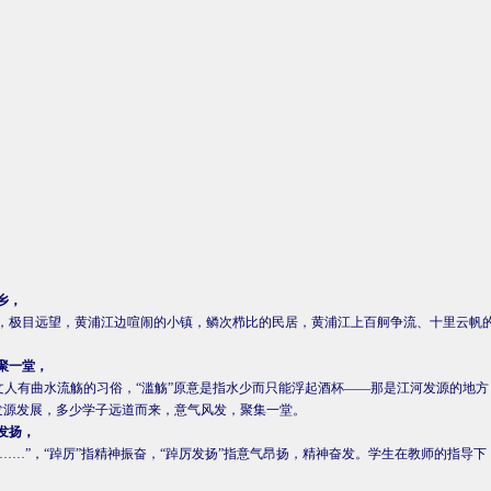
乡，
，极目远望，黄浦江边喧闹的小镇，鳞次栉比的民居，黄浦江上百舸争流、十里云
帆
聚一堂，
文人有曲水流觞的习俗，“
滥觞
”原意是指水少而只能浮起酒杯——那是江河发源的地方
发源发展，多少学子远道而来，意气风发，聚集一堂。
发扬，
……”，“
踔厉
”指精神振奋，“踔厉发扬”指意气昂扬，精神奋发。学生在教师的指导