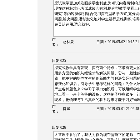
应试教学更加关注眼前学生利益,为考试内容所制约,
现在这种标准化考试成绩会有利.探究型教学要看上什
研究"等内容就特别适合使用探究型教学方式,充分调
问题,解决问题,潜移默化地对学生进行思维训练,培
在灵活运用,适合就好.
作
赵林泉
日期：
2019-05-02 10:15:21
者：
回复:025
探究式教学具有发现、探究两个特点，它带有更大
用多方面的知识与经验才能解决问题。它与一般性
践，能更好的培养学生的创新能力与解决实际问题
态变化知识后，引导学生思考这样的问题：为什么冰
产生各种颜色来？学习了浮力知识后，可以组织学生
地上看一下吊车等等的设备。这些例子很多很多，
现象，把物理与生活真正的联系起来才能学习好物
作
肖斌
日期：
2019-05-01 21:02:48
者：
回复:026
大道理不多说了，我认为作为现在情势下的老师，