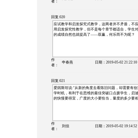
者：
回复:020
应试教学和启发探究式教学，这两者并不矛盾，不
用启发探究性教学，但不是每个章节都适合，学生
的成绩自然也就提高了——双赢，何乐而不为呢？
作
申春燕
日期：
2019-05-02 21:22:10
者：
回复:021
爱因斯坦说:“从新的角度去看陈旧问题，却需要有
学时机，有利于在思维的最佳突破口点拨学生，启
的快慢要得宜，广度的大小要恰当，量度的多少要
作
刘佳
日期：
2019-05-02 19:14:52
者：