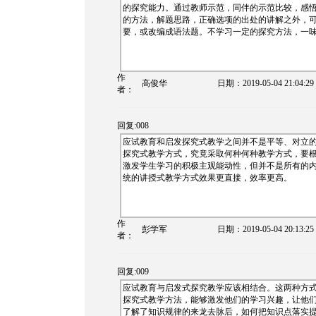
的探究能力。通过教师示范，同伴的示范比较，感
的方法，解题思路，正确选项的出处的讲解之外，
要，或改编成语法题。不学习一定的探究方法，一
作
高俊华
日期：
2019-05-04 21:04:29
者：
回复:008
应试教育和启发探究式教学之间并不是平等、对立
探究式教学方式，究竟采取何种何种教学方式，要
激发学生学习的积极主观能动性，但并不是所有的
统的讲授式教学方式效果更直接，效率更高。
作
彭学军
日期：
2019-05-04 20:13:25
者：
回复:009
应试教育与启发式探究教学应该相结合。这两种方
探究式教学方法，能够激发他们的学习兴趣，让他
了解了知识规律的来龙去脉后，如何把知识点落实