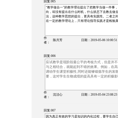
回复:005
“教学做合一”的教学理论提出了把教学当做一件事
向，却没有提出在什么时机，什么状态下去教去做
法，这种教学思想的提出，更具有实践性。二者之
在一定的教学理论上，只有理论指导实践才是检验
作
陈月芳
日期：
2019-05-06 10:00:51
者：
回复:006
应试教学是现阶段最公平的考核方式，但是并不
与之相结合，就能起到不错的效果。例如，
在高
调动学生课堂积极性,同时还能够锻炼学生的发
要，这
对学生生物成绩的提高具有一定的积极影
作
沈洁心
日期：
2019-05-04 23:08:23
者：
回复:007
因为真正有效的学习是知识的内化过程，要学生自