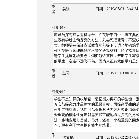
作
吴骎
日期：
2019-05-03 13:44:34
者：
回复:018
应试与探究可以有机结合。在英语学习中，查字典
生没有学过主动探究的方法，只会死记硬背，不查
大。教师要在保证应试教育的前提下，适当地锻炼
作为英语阅读理解题的不错的语篇材料，除了指导
请学生提炼逻辑要点，词汇短语替换，帮助学生写
的学生一定走不远飞不高。因为真正有效的学习是
作
殷琴
日期：
2019-05-03 00:04:21
者：
回复:019
学生不是知识的收纳箱，记忆能力再好的学生也一
奇心与探究力才是教学的重要目标，而提高学生的
便地寻找对策。我们可以根据教学内容对知识点做
些重要的概念性知识就需要尽可能地通过探究的方
进一步地应用打基础。另外，还有一个很重要的因
习，更有利于学生探究能力的培养。
作
沈文艳
日期：
2019-05-02 23:17:05