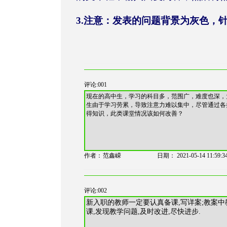
3.注意：发表的问题背景为灰色，
评论:001
现在的高中生，学习的科目多，范围广，难度也深，
生由于学习劳累，导致注意力难以集中，尽管通过各
得知识，此类课堂情况该如何改善？
作者：
范鑫嵘
日期：
2021-05-14 11:59:3
评论:002
新入职的教师一定要认真备课
,
写详案
;
教案中
课
,
发现教学问题
,
及时改进
,
尽快进步
.