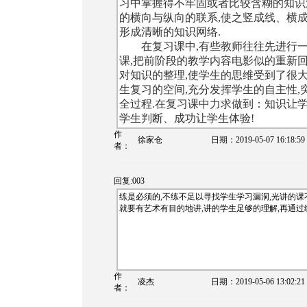
习中掌握得不牢固或者比较含糊的知识
的横向与纵向的联系,使之竖成线、横成
形成清晰的知识网络.
在复习课中
,有些教师往往先进行
课,把前阶段的教学内容电影似的重新回
对知识的整理,使学生的思维受到了很大
生复习的空间,充分发挥学生的自主性,
全过程.在复习课中力求做到：知识让
学生判断、成功让学生体验!
作
徐家仓
日期：
2019-05-07 16:18:59
者：
回复:003
练是必须的,不练不足以寻找学生学习漏洞,光讲的课
就要有艺术有目的地讲,讲的学生足够的理解,再通过
作
凌杰
日期：
2019-05-06 13:02:21
者：