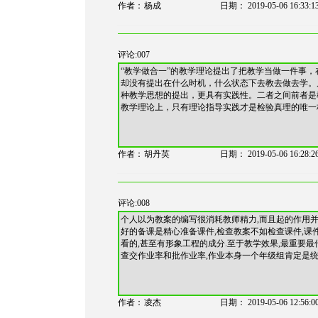
作者：
杨成
日期：
2019-05-06 16:33:1
评论:007
“教学做合一”的教学理论提出了把教学当做一件事
却没有提出在什么时机，什么状态下去教去做去学。
种教学思想的提出，更具有实践性。二者之间前者是
教学理论上，只有理论指导实践才是检验真理的唯一
作者：
胡丹英
日期：
2019-05-06 16:28:2
评论:008
个人以为教案的编写很消耗教师精力,而且起的作用并
好的备课是精心准备课件,检查教案不如检查课件,课
看的,甚至有形象工程的成分.至于教学效果,最重要
查交作业率和批作业率,作业本身一个年级组肯定是
作者：
凌杰
日期：
2019-05-06 12:56:0