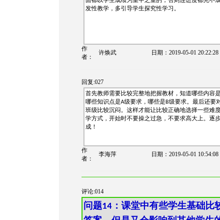
面都以学生成绩为重中之重的，否则连进度都完不
发性教学，多引导学生探究性学习。
作
许焕武
日期：
2019-05-01 20:22:28
者：
回复:027
首先教师需要比较完整地把握教材，知道哪些内容
哪些知识点是
级要求，哪些是
级要求。最后还要
A
B
班级比较沉闷。这样才能让比较正确地选择一些难
学方式，开始时不要操之过急，不要求高大上。逐
成！
作
李海萍
日期：
2019-05-01 10:54:08
者：
评论:014
问题
：课堂中有些学生基础比
14