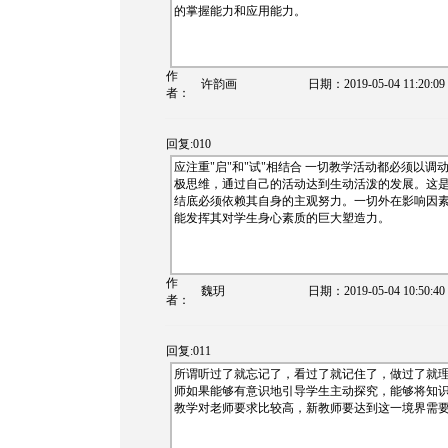
的掌握能力和应用能力。
作
许韵画
日期：
2019-05-04 11:20:09
者：
回复:010
应注重"启"和"试"相结合 一切教学活动都必须以
极思维，通过自己的活动达到生动活泼的发展。这是
结底必须依赖其自身的主观努力。一切外在影响因
能发挥其对学生身心素质的巨大塑造力。
作
魏玥
日期：
2019-05-04 10:50:40
者：
回复:011
所谓听过了就忘记了，看过了就记住了，做过了就
师如果能够有意识地引导学生主动探究，能够将知
教学对老师要求比较高，新教师要达到这一境界需