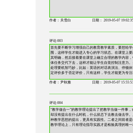
作者：
关雪白
日期：
2019-05-07 19:02:3
评论:003
首先要不断学习增强自己的教育教学素质，要想给学生
围，这样学生才能进入专心的学习状态。在课堂上要
其明确，然后接着要在课堂上确立合理的教学内容，
体任务交代下去，这样才能让学生自觉控制注意力。
处理要机智巧妙，比如：英语的对话表演法、停顿休
定评价多于否定评价，只有这样，学生才能更为专注
作者：
尹秋雅
日期：
2019-05-07 15:55:5
评论:004
“教学做合一”的教学理论提出了把教学当做一件事
却没有提出在什么时机，什么状态下去教去做去学。
种教学思想的提出，更具有实践性。二者之间前者是
教学理论上，只有理论指导实践才是检验真理的唯一