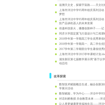
追溯天文史，探索宇宙路——天文社
上海市洋泾中学95周年校庆系列活动
梦想
上海市洋泾中学95周年校庆系列活
技产品谈机器人的未来发展
传递科技薪火，播撒创新种子——记
同济大学固定翼飞行器设计与工程课
2018学年第一学期高三学生优秀寒假
2018学年第一学期高一、高二学生
2017学年第二学期部分学生暑假优秀
上海市洋泾中学2015学年课程计划.do
浦东新区第七届教学展示周“基于以
动总结
改革探索
数智技术赋能概念生成，融合创新深
学展示活动
数智赋能，学为中心——洋泾中学9
对话剑桥教授 共创教育未来 ——洋
让人类更健康更幸福地生活——洋泾