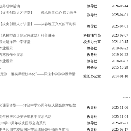
校外研学活动
教导处
2026-05-14
【拔尖创新人才讲堂】——传承医者仁心 接力医学
教导处
2025-04-01
动【拔尖创新人才讲堂】——从春晚王兴兴的宇树科
教导处
2025-04-01
《从模型设计到宏伟建筑》科普讲座
科技辅导员
2023-09-07
程走进洋泾中学课堂
校务办公室
2021-10-15
作业展示
教务处
2019-02-22
优秀寒假作业展示
教务处
2019-02-22
作业展示
教务处
2018-09-07
c
校长室
2015-10-29
学定教，落实课程校本化”——洋泾中学教学展示活
校长办公室
2014-01-10
化课堂转型——洋泾中学95周年校庆区级数学组教
教导处
2025-11-06
5周年校庆区级英语组教学展示活动
教导处
2025-11-04
泾中学95周年校庆国际交流系列
教导处
2025-03-21
中学95周年校庆国际交流课解锁生物医学前沿
教导处
2025-03-17