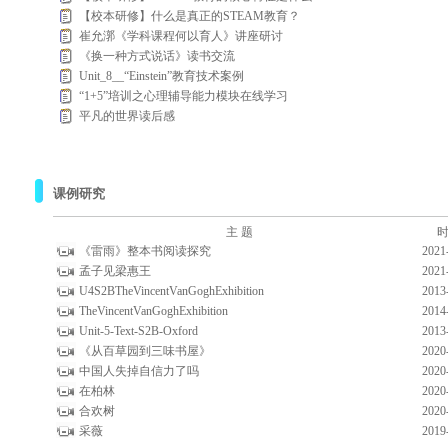
【校本研修】什么是真正的STEAM教育？
崔允漷《学科课程何以育人》讲座研讨
《换一种方式说话》读书交流
Unit_8__“Einstein”教育技术案例
“1+5”培训之心理辅导能力模块在线学习
平凡的世界读后感
课例研究
主 题
时
《雷雨》整本书阅读探究
2021
孟子见梁惠王
2021
U4S2BTheVincentVanGoghExhibition
2013
TheVincentVanGoghExhibition
2014
Unit-5-Text-S2B-Oxford
2013
《从百草园到三味书屋》
2020
中国人失掉自信力了吗
2020
在柏林
2020
合欢树
2020
采薇
2019